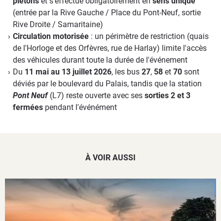
piétons
et s'effectue obligatoirement en
sens unique
(entrée par la Rive Gauche / Place du Pont-Neuf, sortie
Rive Droite / Samaritaine)
Circulation motorisée
: un périmètre de restriction (quais
de l'Horloge et des Orfèvres, rue de Harlay) limite l'accès
des véhicules durant toute la durée de l'événement
Du
11 mai au 13 juillet 2026
, les bus
27
,
58
et
70
sont
déviés par le boulevard du Palais, tandis que la station
Pont Neuf
(L7) reste ouverte avec ses
sorties 2 et 3
fermées
pendant l'événément
À VOIR AUSSI