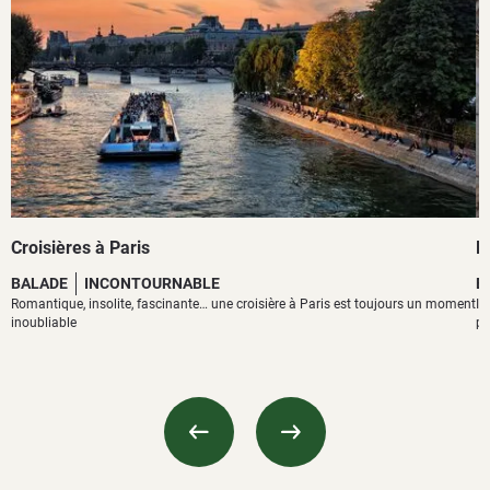
Croisières à Paris
Ba
BALADE
INCONTOURNABLE
B
Romantique, insolite, fascinante… une croisière à Paris est toujours un moment
Il
inoubliable
pa