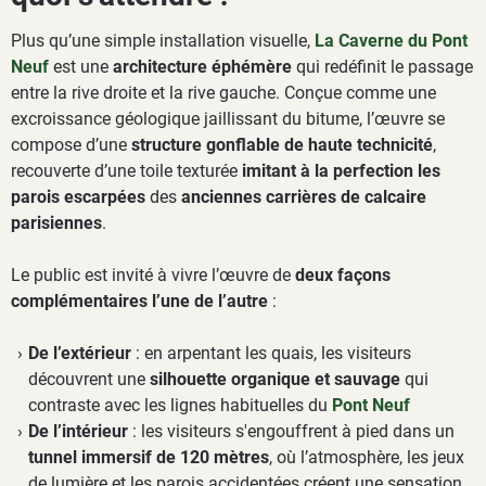
Plus qu’une simple installation visuelle,
La Caverne du Pont
Neuf
est une
architecture éphémère
qui redéfinit le passage
entre la rive droite et la rive gauche. Conçue comme une
excroissance géologique jaillissant du bitume, l’œuvre se
compose d’une
structure gonflable de haute technicité
,
recouverte d’une toile texturée
imitant à la perfection les
parois escarpées
des
anciennes carrières de calcaire
parisiennes
.
Le public est invité à vivre l’œuvre de
deux façons
complémentaires l’une de l’autre
:
De l’extérieur
: en arpentant les quais, les visiteurs
découvrent une
silhouette organique et sauvage
qui
contraste avec les lignes habituelles du
Pont Neuf
De l’intérieur
: les visiteurs s'engouffrent à pied dans un
tunnel immersif de 120 mètres
, où l’atmosphère, les jeux
de lumière et les parois accidentées créent une sensation