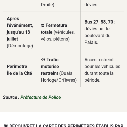
Droite)
déviés.
Après
Bus 27, 58, 70
:
l'événément,
⛔
Fermeture
déviés par le
jusqu'au 13
totale
(véhicules,
boulevard du
juillet
vélos, piétons)
Palais.
(Démontage)
🚫
Trafic
Accès restreint
Périmètre
motorisé
pour les véhicules
Île de la Cité
restreint
(Quais
durant toute la
Horloge/Orfèvres)
période.
Source :
Préfecture de Police
🌟 DÉCOUVREZ LA CARTE DES PÉRIMÈTRES ÉTABLIS PAR