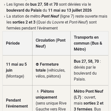
Les lignes de
bus 27
,
58
et
70
sont déviées via le
boulevard du Palais
du
11 mai au 13 juillet 2026
La station de métro
Pont Neuf
(ligne 7) reste ouverte mais
les
sorties 2 et 3
(
Quai du Louvre
et
Pont-Neuf
) sont
fermées pendant l'événement
Transports en
Circulation (Pont
Période
commun (Bus &
Neuf)
Métro)
Bus 27, 58, 70
:
11 mai au 5
⛔
Fermeture
déviés par le
juin
totale
(véhicules,
boulevard du
(Montage)
vélos, piétons)
Palais.
🚶
Piétons
Métro Pont Neuf
uniquement
(L7)
: ouvert,
Pendant
(sens unique Rive
mais
sorties 2 et
l'événement
Gauche vers Rive
3 fermées
. Bus