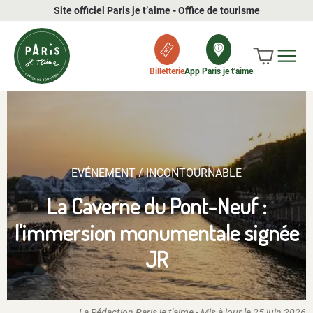
Site officiel Paris je t’aime - Office de tourisme
Billetterie
App Paris je t'aime
EVÉNEMENT / INCONTOURNABLE
La Caverne du Pont-Neuf :
l'immersion monumentale signée
JR
La Rédaction Paris je t'aime - Mis à jour le
25 juin 2026