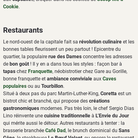
Cookie
.
Restaurants
Le nord-ouest de la capitale fait sa
révolution culinaire
et les
bonnes tables fleurissent un peu partout ! Epicentre du
quartier, la populaire
rue des Dames
concentre les adresses
de
bon goût
! Il y en a dans tous les styles : façon bar à
tapas
chez
Franquette
, néobistrotier chez Gare au Gorille,
bonne franquette et
ambiance conviviale
aux
Caves
populaires
ou au
Tourbillon
.
Situé à deux pas du parc Martin-Luther-King,
Coretta
est un
bistrot chic et branché, qui propose des
créations
gastronomiques
modernes. Pas très loin, le chef Sergio Dias
Lino réinvente une
cuisine traditionnelle
à
L’Envie du Jour
qui mérite aussi le détour. Autres restaurants à tenter : la
brasserie branchée
Café Dad
, le brunch dominical du
Sans
Gêne
, le steakhouse
Le Bœuf Volant
, ou encore le restaurant