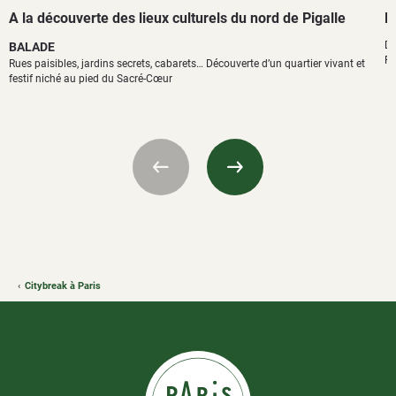
A la découverte des lieux culturels du nord de Pigalle
B
Dé
BALADE
Pi
Rues paisibles, jardins secrets, cabarets… Découverte d’un quartier vivant et
festif niché au pied du Sacré-Cœur
Citybreak à Paris