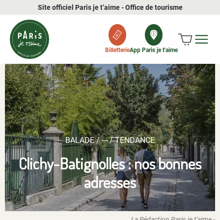
Site officiel Paris je t’aime - Office de tourisme
Billetterie
App Paris je t'aime
BALADE / --- / TENDANCE
Clichy-Batignolles : nos bonnes
adresses
La Rédaction Paris je t'aime -