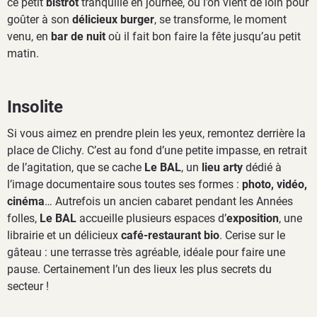
ce petit
bistrot
tranquille en journée, où l’on vient de loin pour
goûter à son
délicieux burger
, se transforme, le moment
venu, en
bar de nuit
où il fait bon faire la fête jusqu’au petit
matin.
Insolite
Si vous aimez en prendre plein les yeux, remontez derrière la
place de Clichy. C’est au fond d’une petite impasse, en retrait
de l’agitation, que se cache
Le BAL
, un
lieu arty
dédié à
l’image documentaire sous toutes ses formes :
photo, vidéo,
cinéma
… Autrefois un ancien cabaret pendant les Années
folles,
Le BAL
accueille plusieurs espaces d’
exposition
, une
librairie et un délicieux
café-restaurant bio
. Cerise sur le
gâteau : une terrasse très agréable, idéale pour faire une
pause. Certainement l’un des lieux les plus secrets du
secteur !