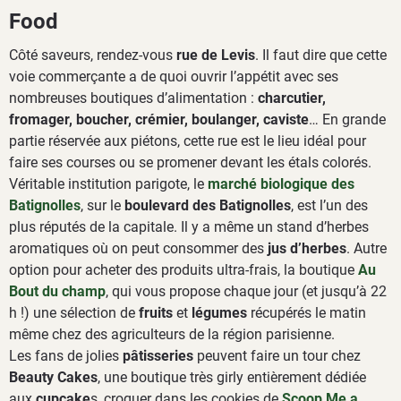
Food
Côté saveurs, rendez-vous
rue de Levis
. Il faut dire que cette
voie commerçante a de quoi ouvrir l’appétit avec ses
nombreuses boutiques d’alimentation :
charcutier,
fromager, boucher, crémier, boulanger, caviste
… En grande
partie réservée aux piétons, cette rue est le lieu idéal pour
faire ses courses ou se promener devant les étals colorés.
Véritable institution parigote, le
marché biologique des
Batignolles
, sur le
boulevard des Batignolles
, est l’un des
plus réputés de la capitale. Il y a même un stand d’herbes
aromatiques où on peut consommer des
jus d’herbes
. Autre
option pour acheter des produits ultra-frais, la boutique
Au
Bout du champ
, qui vous propose chaque jour (et jusqu’à 22
h !) une sélection de
fruits
et
légumes
récupérés le matin
même chez des agriculteurs de la région parisienne.
Les fans de jolies
pâtisseries
peuvent faire un tour chez
Beauty Cakes
, une boutique très girly entièrement dédiée
aux
cupcake
s, croquer dans les cookies de
Scoop Me a